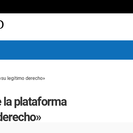
D
 «su legítimo derecho»
e la plataforma
 derecho»