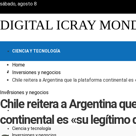
sábado, agosto 8
DIGITAL ICRAY MON
CIENCIA Y TECNOLOGÍA
Home
INVERSIONES Y NEGOCIOS
Inversiones y negocios
Chile reitera a Argentina que la plataforma continental es
CULTURA Y OCIO
Inversiones y negocios
Chile reitera a Argentina qu
RESPONSABILIDAD SOCIAL
continental es «su legítimo
Ciencia y tecnología
Inversiones y negocios