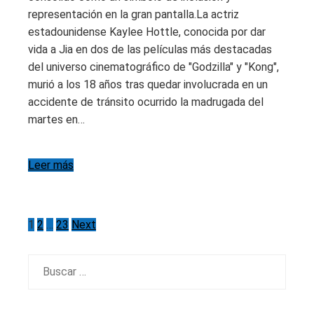
representación en la gran pantalla.La actriz
estadounidense Kaylee Hottle, conocida por dar
vida a Jia en dos de las películas más destacadas
del universo cinematográfico de "Godzilla" y "Kong",
murió a los 18 años tras quedar involucrada en un
accidente de tránsito ocurrido la madrugada del
martes en…
Leer más
Paginación
1
2
…
23
Next
de
Buscar:
entradas