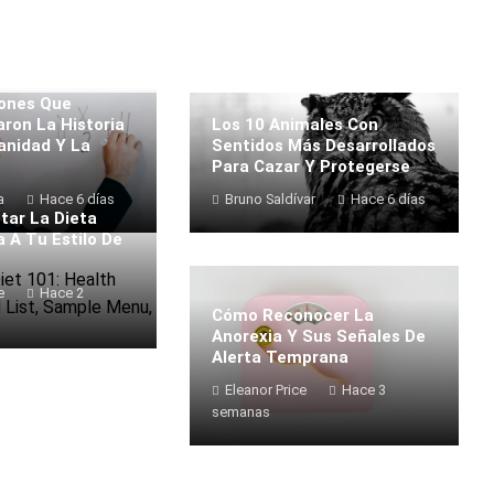
ones Que
ron La Historia
Los 10 Animales Con
nidad Y La
Sentidos Más Desarrollados
Para Cazar Y Protegerse
a
Hace 6 días
Bruno Saldívar
Hace 6 días
ar La Dieta
a A Tu Estilo De
e
Hace 2
Cómo Reconocer La
Anorexia Y Sus Señales De
Alerta Temprana
Eleanor Price
Hace 3
semanas