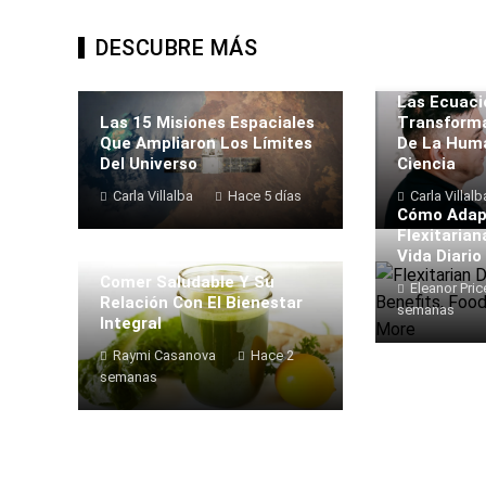
DESCUBRE MÁS
Las Ecuaci
Las 15 Misiones Espaciales
Transforma
Que Ampliaron Los Límites
De La Huma
Del Universo
Ciencia
Carla Villalba
Hace 5 días
Carla Villalb
Cómo Adapt
Flexitarian
Vida Diario
Comer Saludable Y Su
Eleanor Pric
Relación Con El Bienestar
semanas
Integral
Raymi Casanova
Hace 2
semanas