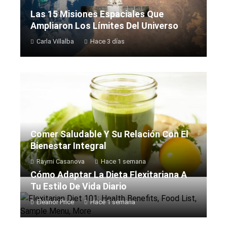
Las 15 Misiones Espaciales Que
Ampliaron Los Límites Del Universo
Carla Villalba
Hace 3 días
Comer Saludable Y Su Relación Con El
Bienestar Integral
Raymi Casanova
Hace 1 semana
Cómo Adaptar La Dieta Flexitariana A
Tu Estilo De Vida Diario
Eleanor Price
Hace 1 semana