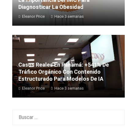
Diagnosticar La Obesidad
Eleanor Price
Hace 3 semanas
Casos Reales En Panamá: +541% De
Tráfico Orgánico Con Contenido
Estructurado Para Modelos De IA
Eleanor Price
Hace 3 semanas
Buscar: