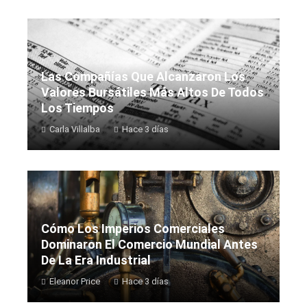
Las Compañías Que Alcanzaron Los
Valores Bursátiles Más Altos De Todos
Los Tiempos
Carla Villalba
Hace 3 días
Cómo Los Imperios Comerciales
Dominaron El Comercio Mundial Antes
De La Era Industrial
Eleanor Price
Hace 3 días