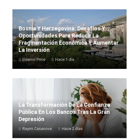
Bosnia Y Herzegovina: Desafíos Y
Oportunidades Para Reducir La
Fragmentación Económica Y Aumentar
La Inversión
Eleanor Price
Hace 1 día
La Transformación De La Confianza
Pública En Los Bancos Tras La Gran
Depresión
Raymi Casanova
Hace 2 días