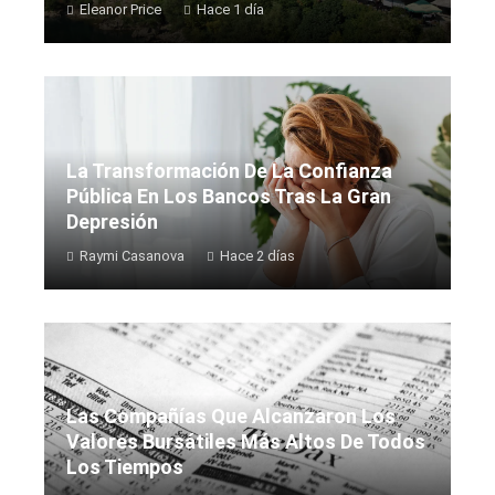
Eleanor Price
Hace 1 día
La Transformación De La Confianza
Pública En Los Bancos Tras La Gran
Depresión
Raymi Casanova
Hace 2 días
Las Compañías Que Alcanzaron Los
Valores Bursátiles Más Altos De Todos
Los Tiempos