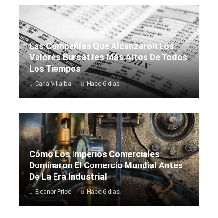
Las Compañías Que Alcanzaron Los
Valores Bursátiles Más Altos De Todos
Los Tiempos
Carla Villalba
Hace 6 días
Cómo Los Imperios Comerciales
Dominaron El Comercio Mundial Antes
De La Era Industrial
Eleanor Price
Hace 6 días