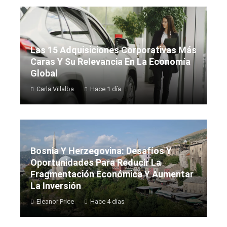
Las 15 Adquisiciones Corporativas Más
Caras Y Su Relevancia En La Economía
Global
Carla Villalba
Hace 1 día
Bosnia Y Herzegovina: Desafíos Y
Oportunidades Para Reducir La
Fragmentación Económica Y Aumentar
La Inversión
Eleanor Price
Hace 4 días