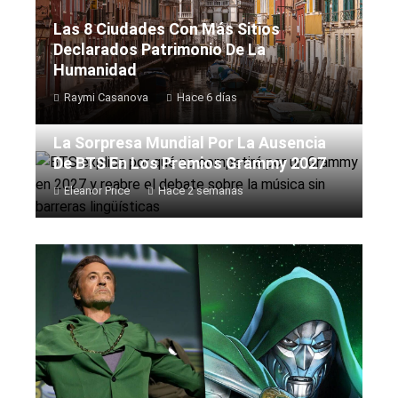
Las 8 Ciudades Con Más Sitios
Declarados Patrimonio De La
Humanidad
Raymi Casanova
Hace 6 días
La Sorpresa Mundial Por La Ausencia
De BTS En Los Premios Grammy 2027
Eleanor Price
Hace 2 semanas