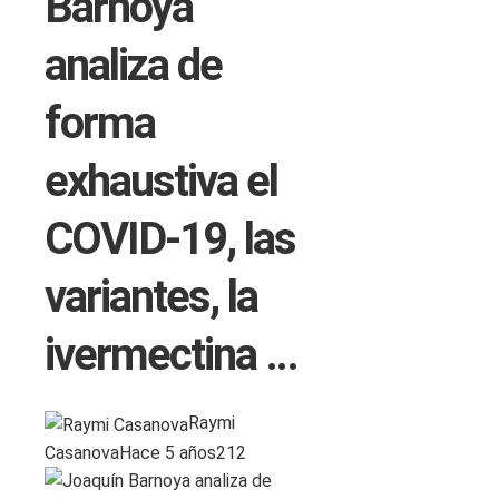
Barnoya
analiza de
forma
exhaustiva el
COVID-19, las
variantes, la
ivermectina …
Raymi
Casanova
Hace 5 años
212