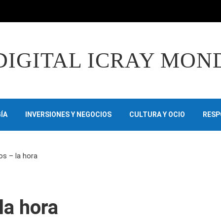
DIGITAL ICRAY MON
ÍA
INVERSIONES Y NEGOCIOS
CULTURA Y OCIO
RESP
os – la hora
la hora