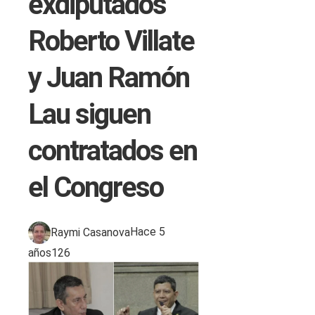
exdiputados
Roberto Villate
y Juan Ramón
Lau siguen
contratados en
el Congreso
Raymi Casanova
Hace 5
años
126