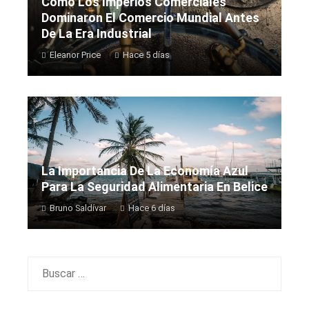
Cómo Los Imperios Comerciales
Dominaron El Comercio Mundial Antes
De La Era Industrial
Eleanor Price
Hace 5 días
La Importancia De La Economía Azul
Para La Seguridad Alimentaria En Belice
Bruno Saldívar
Hace 6 días
Buscar: