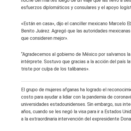
noche del martes luego de un viaje que las llevó a seis
esfuerzos diplomáticos y consulares y el apoyo logísti
«Están en casa», dijo el canciller mexicano Marcelo Eb
Benito Juárez. Agregó que las autoridades mexicanas 
que consideren mejor».
“Agradecemos al gobierno de México por salvarnos la vi
intérprete. Sostuvo que gracias a la acción del país 
triste por culpa de los talibanes».
El grupo de mujeres afganas ha logrado el reconocimie
costo para ayudar a lidiar con la pandemia de coronav
universidades estadounidenses. Sin embargo, sus inte
años, cuando se les negó la visa para ir a Estados Uni
a la extraordinaria intervención del expresidente Don