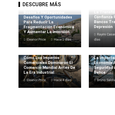
DESCUBRE MÁS
La Transfo
Bosnia Y Herzegovina:
Confianza 
Desafíos Y Oportunidades
Bancos Tra
Para Reducir La
Depresión
Fragmentación Económica
Y Aumentar La Inversión
Raymi Casa
Eleanor Price
Hace 2 días
días
Cómo Los Imperios
La Importa
Comerciales Dominaron El
Economía A
Comercio Mundial Antes De
Seguridad 
La Era Industrial
Belice
Eleanor Price
Hace 4 días
Bruno Saldí