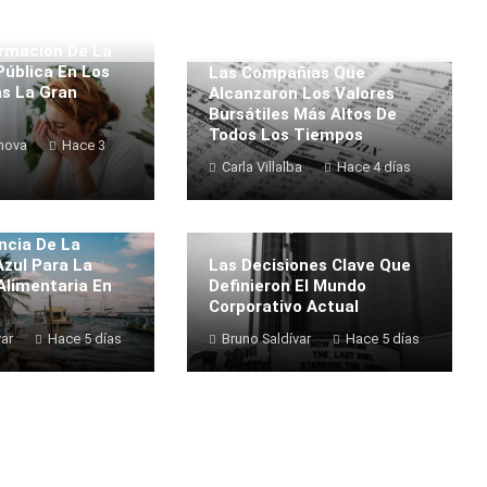
rmación De La
Pública En Los
Las Compañías Que
s La Gran
Alcanzaron Los Valores
Bursátiles Más Altos De
Todos Los Tiempos
nova
Hace 3
Carla Villalba
Hace 4 días
ncia De La
zul Para La
Las Decisiones Clave Que
Alimentaria En
Definieron El Mundo
Corporativo Actual
var
Hace 5 días
Bruno Saldívar
Hace 5 días