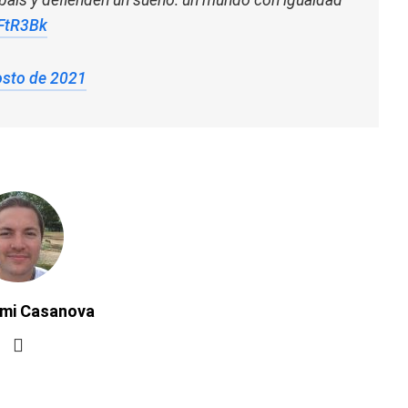
FtR3Bk
osto de 2021
ymi Casanova