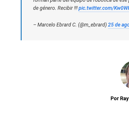
de género. Recibir !!!
pic.twitter.com/Kw0W
– Marcelo Ebrard C. (@m_ebrard)
25 de ag
Por Ra