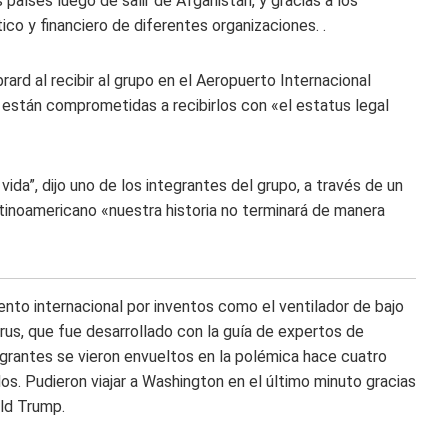
 países luego de salir de Afganistán, y gracias a los
co y financiero de diferentes organizaciones. .
rard al recibir al grupo en el Aeropuerto Internacional
están comprometidas a recibirlos con «el estatus legal
da”, dijo uno de los integrantes del grupo, a través de un
latinoamericano «nuestra historia no terminará de manera
nto internacional por inventos como el ventilador de bajo
irus, que fue desarrollado con la guía de expertos de
grantes se vieron envueltos en la polémica hace cuatro
dos. Pudieron viajar a Washington en el último minuto gracias
ald Trump.