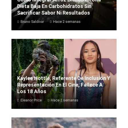
Dieta Baja En Carbohidratos Sin
Sacrificar Sabor Ni Resultados
Bruno Saldívar
Hace 2 semanas
Kaylee Hottle, Referente De Inclusión Y
Representación En El Cine, Fallece A
Los 18 Años
Eleanor Price
Hace 2 semanas