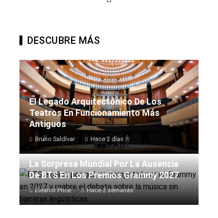
DESCUBRE MÁS
El Legado Arquitectónico De Los
Teatros En Funcionamiento Más
Antiguos
Bruno Saldívar
Hace 2 días
La Sorpresa Mundial Por La Ausencia
De BTS En Los Premios Grammy 2027
Eleanor Price
Hace 2 semanas