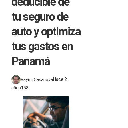
deducible de
tu seguro de
auto y optimiza
tus gastos en
Panamá
Raymi Casanova
Hace 2
años
158