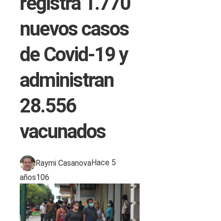
registra 1.770
nuevos casos
de Covid-19 y
administran
28.556
vacunados
Raymi Casanova
Hace 5
años
106