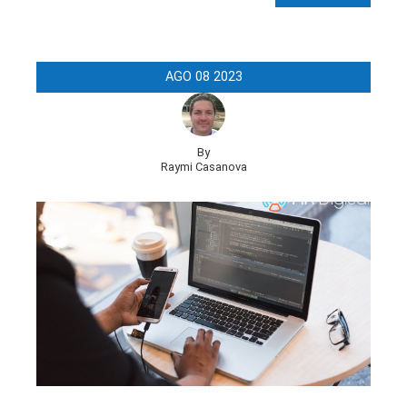
AGO
08
2023
By
Raymi Casanova