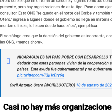
Otero señala que en el tema de salud hay lugares remotos dond
presente, pero hay organizaciones de este tipo. Puso como ejem
consultor. Esta ONG “se queda en el norte del Caribe y también t
Otero,” ingresa a lugares donde el gobierno no llega en materia
montan clínicas, lo hacen desde hace años”, ejemplifica.
El sociólogo cree que la decisión del gobierno es incorrecta, co
las ONG, «menos ahora».
NICARAGUA ES UN PAÍS POBRE CON DESARROLLO TEC
deducir que estas personas vivían de la cooperación ex
países. Esta ayuda fue gubernamental y no gubername
pic.twitter.com/lQjHcDry6q
– Cyril Antonio Otero (@CIRILOOTERO)
18 de agosto de 20
Casi no hay más organizacion