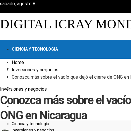
sábado, agosto 8
DIGITAL ICRAY MON
CIENCIA Y TECNOLOGÍA
Home
INVERSIONES Y NEGOCIOS
Inversiones y negocios
Conozca más sobre el vacío que dejó el cierre de ONG en
CULTURA Y OCIO
Inversiones y negocios
Conozca más sobre el vacío 
RESPONSABILIDAD SOCIAL
ONG en Nicaragua
Ciencia y tecnología
Inversiones y negocios