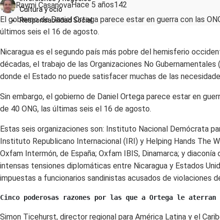
Raymi Casanova
Hace 5 años
142
Cultura y ocio
El gobierno de Daniel Ortega parece estar en guerra con las ON
Responsabilidad Social
últimos seis el 16 de agosto.
Nicaragua es el segundo país más pobre del hemisferio occidental
décadas, el trabajo de las Organizaciones No Gubernamentales 
donde el Estado no puede satisfacer muchas de las necesidades 
Sin embargo, el gobierno de Daniel Ortega parece estar en guer
de 40 ONG, las últimas seis el 16 de agosto.
Estas seis organizaciones son: Instituto Nacional Demócrata par
Instituto Republicano Internacional (IRI) y Helping Hands The 
Oxfam Intermón, de España; Oxfam IBIS, Dinamarca; y diaconía d
intensas tensiones diplomáticas entre Nicaragua y Estados Unid
impuestas a funcionarios sandinistas acusados ​​de violaciones
Cinco poderosas razones por las que a Ortega le aterran 
Simon Ticehurst, director regional para América Latina y el Cari