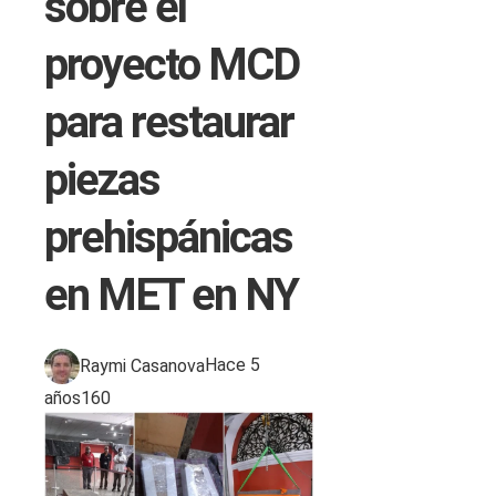
sobre el
proyecto MCD
para restaurar
piezas
prehispánicas
en MET en NY
Raymi Casanova
Hace 5
años
160