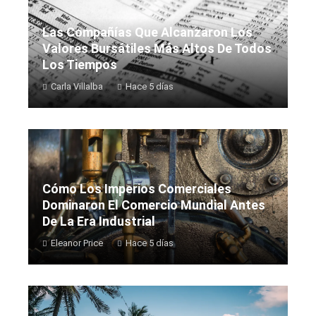
Las Compañías Que Alcanzaron Los
Valores Bursátiles Más Altos De Todos
Los Tiempos
Carla Villalba
Hace 5 días
Cómo Los Imperios Comerciales
Dominaron El Comercio Mundial Antes
De La Era Industrial
Eleanor Price
Hace 5 días