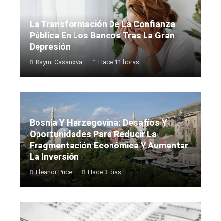
La Transformación De La Confianza
Pública En Los Bancos Tras La Gran
Depresión
Raymi Casanova
Hace 11 horas
Bosnia Y Herzegovina: Desafíos Y
Oportunidades Para Reducir La
Fragmentación Económica Y Aumentar
La Inversión
Eleanor Price
Hace 3 días