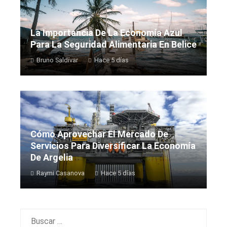
La Importancia De La Economía Azul
Para La Seguridad Alimentaria En Belice
Bruno Saldívar
Hace 5 días
Cómo Aprovechar El Mercado De
Servicios Para Diversificar La Economía
De Argelia
Raymi Casanova
Hace 5 días
Buscar: