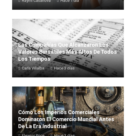
Raymi Casanova
Hace 1 día
Las Compañías Que Alcanzaron Los
Valores Bursátiles Más Altos De Todos
Los Tiempos
Carla Villalba
Hace 3 días
Cómo Los Imperios Comerciales
Dominaron El Comercio Mundial Antes
De La Era Industrial
Eleanor Price
Hace 3 días