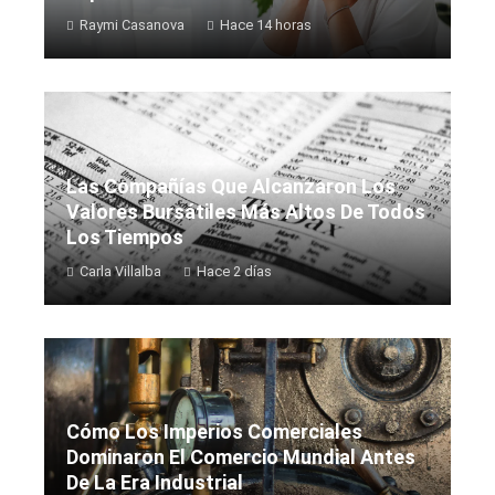
Raymi Casanova
Hace 14 horas
Las Compañías Que Alcanzaron Los
Valores Bursátiles Más Altos De Todos
Los Tiempos
Carla Villalba
Hace 2 días
Cómo Los Imperios Comerciales
Dominaron El Comercio Mundial Antes
De La Era Industrial