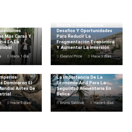
Bosnia Y Herzegovina:
uisiciones
Desafíos Y Oportunidades
as Más Caras Y
Para Reducir La
cia En La
Fragmentación Económica
lobal
Y Aumentar La Inversión
a
Hace 1 día
Eleanor Price
Hace 3 días
mperios
La Importancia De La
s Dominaron El
Economía Azul Para La
undial Antes De
Seguridad Alimentaria En
strial
Belice
e
Hace 5 días
Bruno Saldívar
Hace 6 días