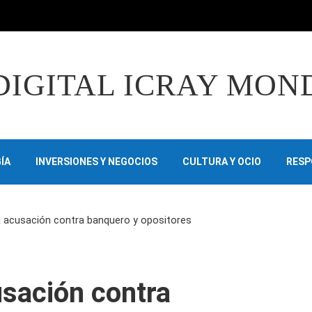
DIGITAL ICRAY MON
ÍA
INVERSIONES Y NEGOCIOS
CULTURA Y OCIO
RESP
a acusación contra banquero y opositores
usación contra