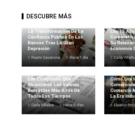
DESCUBRE MÁS
La Transformación De La
Las 15 Adq
Confianza Pública En Los
Corporativ
Bancos Tras La Gran
Su Relevan
Depresión
Economía G
Raymi Casanova
Hace 1 día
Carla Villalb
Las Compañías Que
Cómo Los I
Alcanzaron Los Valores
Comerciale
Bursátiles Más Altos De
Comercio M
Todos Los Tiempos
La Era Indu
Carla Villalba
Hace 5 días
Eleanor Pric