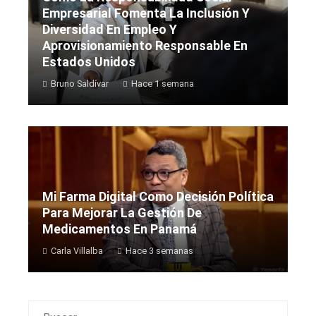
Empresarial Fomenta La Inclusión Y
Diversidad En Empleo Y
Aprovisionamiento Responsable En
Estados Unidos
Bruno Saldívar
Hace 1 semana
Mi Farma Digital Como Decisión Política
Para Mejorar La Gestión De
Medicamentos En Panamá
Carla Villalba
Hace 3 semanas
Buscar: