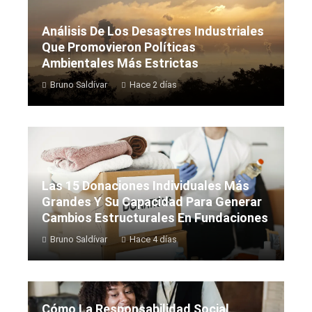
Análisis De Los Desastres Industriales
Que Promovieron Políticas
Ambientales Más Estrictas
Bruno Saldívar
Hace 2 días
Las 15 Donaciones Individuales Más
Grandes Y Su Capacidad Para Generar
Cambios Estructurales En Fundaciones
Bruno Saldívar
Hace 4 días
Cómo La Responsabilidad Social