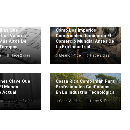
ñías Que
Cómo Los Imperios
 Los Valores
Comerciales Dominaron El
 Más Altos De
Comercio Mundial Antes De
 Tiempos
La Era Industrial
a
Hace 2 días
Eleanor Price
Hace 2 días
ones Clave Que
Costa Rica Como Imán Para
 El Mundo
Profesionales Calificados
o Actual
En La Industria Tecnológica
var
Hace 3 días
Carla Villalba
Hace 5 días