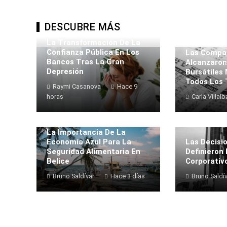
DESCUBRE MÁS
La Transformación De La
Confianza Pública En Los
Las Compa
Bancos Tras La Gran
Alcanzaron
Depresión
Bursátiles
Todos Los
Raymi Casanova
Hace 9
horas
Carla Villalb
La Importancia De La
Economía Azul Para La
Las Decisi
Seguridad Alimentaria En
Definieron
Belice
Corporativ
Bruno Saldívar
Hace 3 días
Bruno Saldí