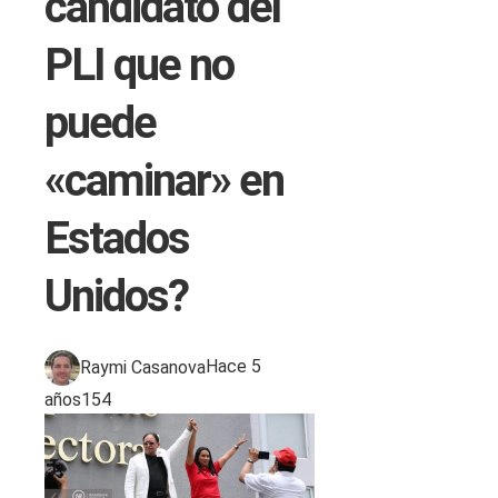
candidato del
PLI que no
puede
«caminar» en
Estados
Unidos?
Raymi Casanova
Hace 5
años
154