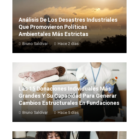
Análisis De Los Desastres Industriales
Que Promovieron Políticas
Ambientales Más Estrictas
Bruno Saldívar
Hace 2 días
Las 15 Donaciones Individuales Más
Grandes Y Su Capacidad Para Generar
Cambios Estructurales En Fundaciones
Bruno Saldívar
Hace 5 días